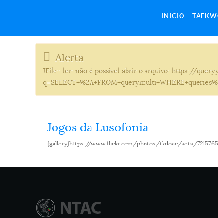
INÍCIO
TAEK
Alerta
JFile:: ler: não é possível abrir o arquivo: https://que
q=SELECT+%2A+FROM+query.multi+WHERE+queries%3D
Jogos da Lusofonia
{gallery}https://www.flickr.com/photos/tkdoac/sets/7215765