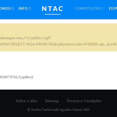
NTAC
WONDO
INFO
COMPETIÇÕES
EST
ry.yahooapis.com/v1/public/yql?
%27SELECT+%2A+FROM+flickr.photosets.info+WHERE+api_key%3D%
8546778745/{/gallery}
Sobre o sítio
Sitemap
Termos e Condições
© Nucleo Taekwondo Agualva-Cacém 2015