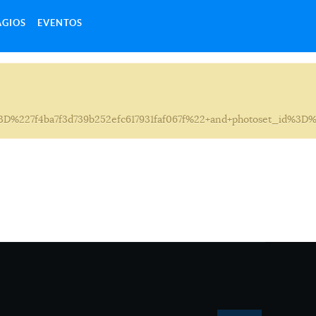
ÁGIOS
EVENTOS
227f4ba7f3d739b252efc617931faf067f%22+and+photoset_id%3D%2